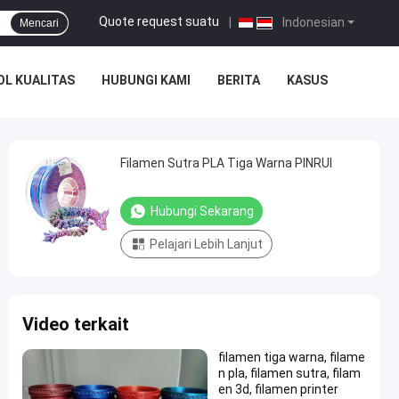
Quote request suatu
|
Indonesian
Mencari
L KUALITAS
HUBUNGI KAMI
BERITA
KASUS
Filamen Sutra PLA Tiga Warna PINRUI
Hubungi Sekarang
Pelajari Lebih Lanjut
Video terkait
filamen tiga warna, filame
n pla, filamen sutra, filam
en 3d, filamen printer