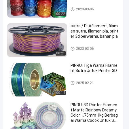
Filamen Tri Warna
2023-03-06
00:22
sutra / PLAfilament, filam
en sutra, filamen pla, print
er 3d berwarna, bahan pla
Filamen Tri Warna
2023-03-06
00:21
PINRUI Tiga Warna Filame
nt Sutra Untuk Printer 3D
Filamen Tri Warna
2025-02-21
00:14
PINRUI 3D Printer Filamen
t Matte Rainbow Dreamy
Color 1.75mm 1kg Berbag
ai Warna Cocok Untuk Se
bagian Besar Printer FDM