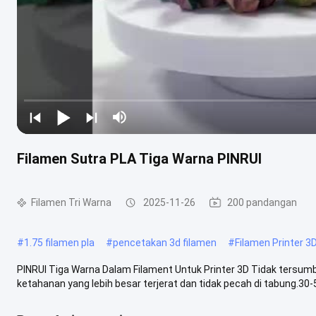
Filamen Sutra PLA Tiga Warna PINRUI
Filamen Tri Warna
2025-11-26
200 pandangan
#
1.75 filamen pla
#
pencetakan 3d filamen
#
Filamen Printer 3
PINRUI Tiga Warna Dalam Filament Untuk Printer 3D Tidak tersumba
ketahanan yang lebih besar terjerat dan tidak pecah di tabung.30-