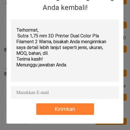
Hubungi kami
Anda kembali!
PINRUI Sutra Pelangi Pla Plastik Filament 1.75mm
3D Filament 1.75mm Magic Color PLA Plastik Rod
PLA Filament
Hubungi kami
PINRUI Tiga Warna Filament Sutra Untuk Printer 3D
Hubungi kami
Filamen warna perjalanan, filamen warna ganda,
filamen sutra, filamen pla, filamen 3d
Hubungi kami
13 Warna 3D PLA Filament 1.75mm Pembuat Habis
Plastik Bot / RepRap 3D
Hubungi kami
Kirimkan
2.2 Lb 3.0mm PLA 3d Printer Filament 340m
Panjang ± 0,02mm Toleransi
Hubungi kami