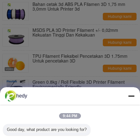
Bahan cetak 3d ABS PLA Filamen 3D 1,75 mm
3,0mm Untuk Printer 3d
Hubungi kami
MSDS PLA 3D Printer Filament +/- 0,02mm
Kekuatan Tinggi Dan Kekakuan
Hubungi kami
TPU Filament Fleksibel Pencetakan 3D 1.75mm
Untuk pencetakan 3D
Hubungi kami
Green 0.8kg / Roll Flexible 3D Printer Filament
Environmentally Friendly
Hubungi kami
hedy
PINRUI Fleksibel TPU 3D Printer Filament 1,75 / 3,0
mm Untuk 3D Printer
9:44 PM
Hubungi kami
Good day, what product are you looking for?
High Soft TPU Rubber 3D Printer Filament 1.75mm /
3.0Mm In Blue