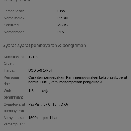
Tempat asal:
Cina
Nama merek:
PinRui
Sertifikasi:
MSDS
Nomor model:
PLA
Syarat-syarat pembayaran & pengiriman
Kuantitas min
1 / Roll
Order:
Harga:
USD 5-9 1/Roll
Kemasan
Cara dan pengepakan: Kami menggunakan baki plastik, berat
bersih 1.0KG, kami menempatkan pengering d
rincian:
Waktu
1-5 hari kerja
pengiriman:
Syarat-syarat
PayPal ,, L / C, T / T, D / A
pembayaran:
Menyediakan
1500 roll per 1 hari
kemampuan: