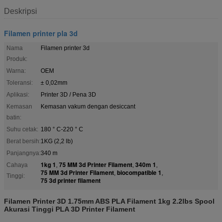
Deskripsi
Filamen printer pla 3d
Nama
Filamen printer 3d
Produk:
Warna:
OEM
Toleransi:
± 0,02mm
Aplikasi:
Printer 3D / Pena 3D
Kemasan
Kemasan vakum dengan desiccant
batin:
Suhu cetak:
180 ° C-220 ° C
Berat bersih:
1KG (2,2 lb)
Panjangnya:
340 m
1kg 1
75 MM 3d Printer Filament
340m 1
Cahaya
,
,
,
75 MM 3d Printer Filament
biocompatible 1
,
,
Tinggi:
75 3d printer filament
Filamen Printer 3D 1.75mm ABS PLA Filament 1kg 2.2lbs Spool
Akurasi Tinggi PLA 3D Printer Filament