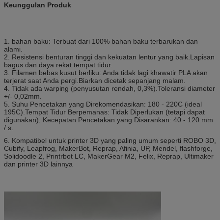
Keunggulan Produk
1. bahan baku: Terbuat dari 100% bahan baku terbarukan dan
alami.
2. Resistensi benturan tinggi dan kekuatan lentur yang baik.Lapisan
bagus dan daya rekat tempat tidur.
3. Filamen bebas kusut berliku: Anda tidak lagi khawatir PLA akan
terjerat saat Anda pergi.Biarkan dicetak sepanjang malam.
4. Tidak ada warping (penyusutan rendah, 0,3%).Toleransi diameter
+/- 0,02mm.
5. Suhu Pencetakan yang Direkomendasikan: 180 - 220C (ideal
195C).Tempat Tidur Berpemanas: Tidak Diperlukan (tetapi dapat
digunakan), Kecepatan Pencetakan yang Disarankan: 40 - 120 mm
/ s.
6. Kompatibel untuk printer 3D yang paling umum seperti ROBO 3D,
Cubify, Leapfrog, MakerBot, Reprap, Afinia, UP, Mendel, flashforge,
Solidoodle 2, Printrbot LC, MakerGear M2, Felix, Reprap, Ultimaker
dan printer 3D lainnya