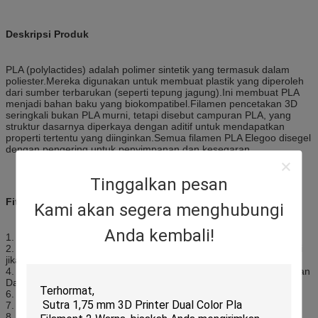
Deskripsi Produk
PLA (polylactides) adalah polimer sintetik yang termasuk dalam
poliester.Mereka digunakan untuk membuat plastik yang diperoleh
dari sumber terbarukan (seperti tepung jagung).Ini membuat PLA
menjadi bahan baku yang biokompatibel.Filamen pencetakan 3D
seringkali bukan PLA murni, tetapi disebut campuran PLA, yang
struktur dasarnya diperkaya dengan aditif untuk mendapatkan
properti tertentu yang diinginkan.Semua filamen PLA Elegoo disegel
dengan pengering untuk penyimpanan dan kesegaran.
Tinggalkan pesan
Fitur produk
Kami akan segera menghubungi
Anda kembali!
1. Suhu Ekstrusi yang Direkomendasikan: 205 ± 15 ° C
2. Suhu Ranjang yang Direkomendasikan: Tidak diperlukan, tetapi
jika printer memiliki 3. ranjang pemanas, 40 ± 15 ° C
4. Dimensi Spul (Perkiraan): Diameter Total 200mm x 50mm Bagian
Dalam 5. Diameter Lubang x Tinggi 65mm
6. 1 kg spul
7. Diameter Benar: 1.75mm
8. Akurasi Dimensi: ± 0,03mm