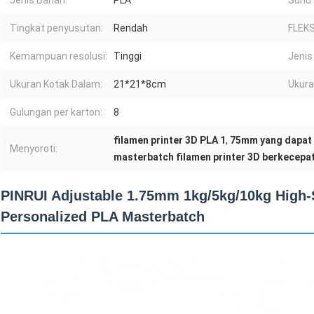
Jenis Bahan:
PLA
Suhu 
Tingkat penyusutan:
Rendah
FLEKS
Kemampuan resolusi:
Tinggi
Jenis
Ukuran Kotak Dalam:
21*21*8cm
Ukura
Gulungan per karton:
8
filamen printer 3D PLA 1
,
75mm yang dapat 
Menyoroti:
masterbatch filamen printer 3D berkecepat
PINRUI Adjustable 1.75mm 1kg/5kg/10kg High-
Personalized PLA Masterbatch