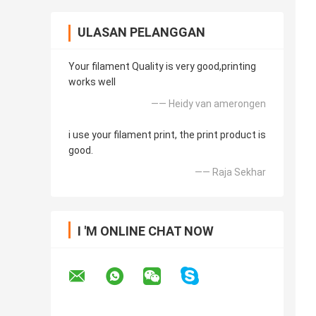
ULASAN PELANGGAN
Your filament Quality is very good,printing
works well
—— Heidy van amerongen
i use your filament print, the print product is
good.
—— Raja Sekhar
I 'M ONLINE CHAT NOW