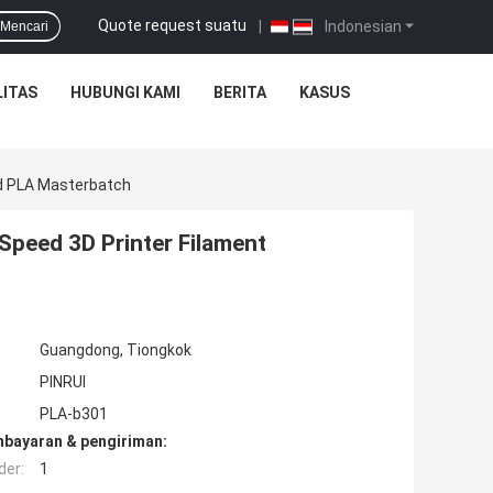
Quote request suatu
|
Indonesian
Mencari
ITAS
HUBUNGI KAMI
BERITA
KASUS
ed PLA Masterbatch
peed 3D Printer Filament
Guangdong, Tiongkok
PINRUI
PLA-b301
mbayaran & pengiriman:
der:
1