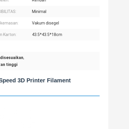
leleh:
Rendah
IBILITAS:
Minimal
 kemasan:
Vakum disegel
n Karton:
43.5*43.5*18cm
disesuaikan
,
an tinggi
Speed 3D Printer Filament