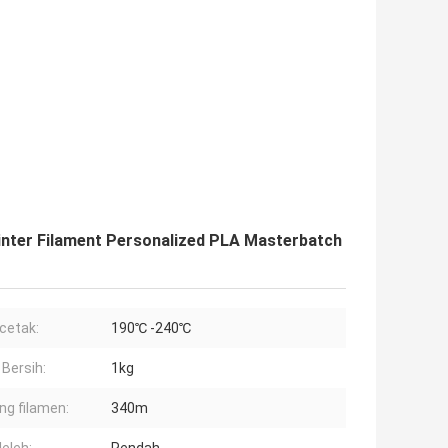
inter Filament Personalized PLA Masterbatch
cetak:
190℃ -240℃
 Bersih:
1kg
ng filamen:
340m