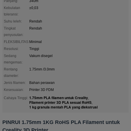
Panjang:
340m
Kebulatan
±0,03
toleransi:
Suhu leleh:
Rendah
Tingkat
Rendah
penyusutan:
FLEKSIBILITAS:
Minimal
Resolusi:
Tinggi
Sedang
Vakum disegel
mengemas:
Rentang
1.75mm /3.0mm
diameter:
Jenis filamen:
Bahan perawan
Kesesuaian:
Printer 3D FDM
1.75mm PLA filamen untuk Creality
Cahaya Tinggi:
,
Filament printer 3D PLA sesuai RoHS
,
1 kg granula mentah PLA yang diekstrusi
PINRUI 1.75mm 1KG RoHS PLA Filament untuk
Creality 3D Printer