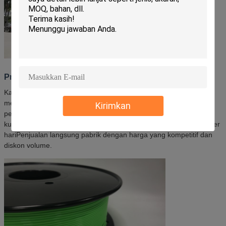
Produsen Langsung
Kami adalah produsen, bukan perusahaan perdagangan, yang
mengkhususkan diri dalam filamen printer 3D dengan fasilitas
Kirimkan
pengujian yang dilengkapi dengan baik dan kekuatan teknis yang
kuat.Saat ini beroperasi 8 jalur produksi dengan kapasitas 2 ton per
hariPenjualan langsung pabrik dengan harga yang kompetitif dan
diskon volume.