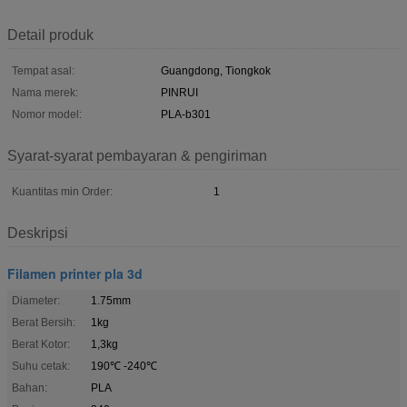
Detail produk
Tempat asal:
Guangdong, Tiongkok
Nama merek:
PINRUI
Nomor model:
PLA-b301
Syarat-syarat pembayaran & pengiriman
Kuantitas min Order:
1
Deskripsi
Filamen printer pla 3d
Diameter:
1.75mm
Berat Bersih:
1kg
Berat Kotor:
1,3kg
Suhu cetak:
190℃ -240℃
Bahan:
PLA