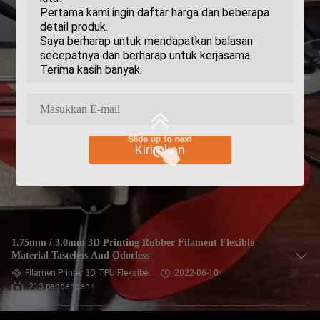
Kirimkan
1.75mm / 3.0mm 3D Printing Rubber Filament Flexible
Material Tasteless And Odorless
Filamen Printer 3D TPU Fleksibel
2022-06-10
213 pandangan