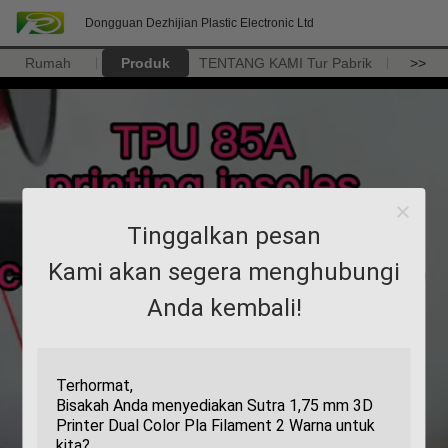
Dongguan Dezhijian Plastic Electronic Ltd
Rumah
Produk
TENTANG KAMI
Tur Pabrik
>>
Tinggalkan pesan
Kami akan segera menghubungi
Anda kembali!